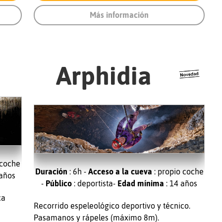
Más información
Arphidia
 coche
Duración
: 6h -
Acceso a la cueva
: propio coche
 años
-
Público
: deportista-
Edad mínima
: 14 años
ca
Recorrido espeleológico deportivo y técnico.
Pasamanos y rápeles (máximo 8m).