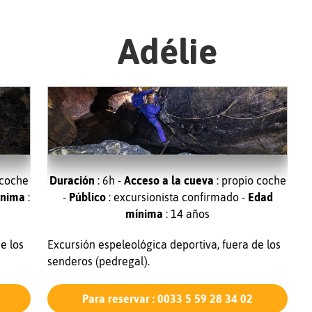
Adélie
Duración
: 6h -
Acceso a la cueva
: propio coche
 coche
-
Público
: excursionista confirmado -
Edad
ínima
:
mínima
: 14 años
Excursión espeleológica deportiva, fuera de los
e los
senderos (pedregal).
Para reservar : 0033 5 59 28 34 02