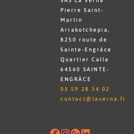
SAS La Verna
Pierre Saint-
Martin
Arrakotchepia,
8250 route de
Sainte-Engrâce
Quartier Calla
64560 SAINTE-
ENGRÂCE
05 59 28 34 02
contact@laverna.fr