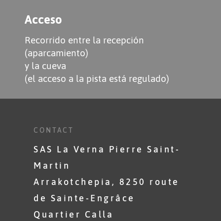
Acceso
Recorrido entre la recepción
(aparcamiento)
y la cueva
(el acceso a la pista está regulado)
CONTACT
SAS La Verna Pierre Saint-
Martin
Arrakotchepia, 8250 route
de Sainte-Engrâce
Quartier Calla