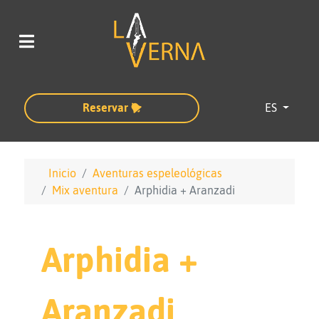
Seleccione su
Reservar
ES
Inicio
Aventuras espeleológicas
Mix aventura
Arphidia + Aranzadi
Arphidia +
Aranzadi