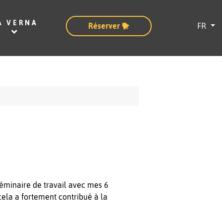
Sélectionn
A VERNA
Réserver
FR
 séminaire de travail avec mes 6
cela a fortement contribué à la