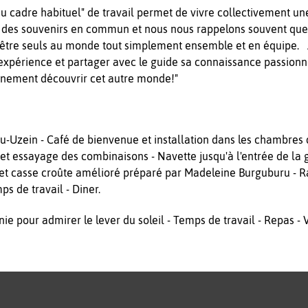
u cadre habituel" de travail permet de vivre collectivement un
 des souvenirs en commun et nous nous rappelons souvent quel
d'être seuls au monde tout simplement ensemble et en équipe
tte expérience et partager avec le guide sa connaissance passi
inement découvrir cet autre monde!"
au-Uzein - Café de bienvenue et installation dans les chambres d
et essayage des combinaisons - Navette jusqu'à l'entrée de la g
e et casse croûte amélioré préparé par Madeleine Burguburu - R
ps de travail - Diner.
nie pour admirer le lever du soleil - Temps de travail - Repas -